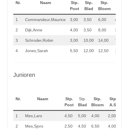
Nr.
Naam
Stp.
Stp.
Stp.
Stp.
Poot
Blad
Bloem
A.S.
1
Commandeur,Maurice
3,00
3,50
6,00
4,50
2
Dijk,Anne
4,00
3,50
8,00
3,50
3
Schroder,Robin
3,00
10,00
14,00
7,50
4
Jones,Sarah
5,50
12,00
12,50
19,00
Junioren
Nr.
Naam
Stp.
Stp.
Stp.
Stp.
Tot
Poot
Blad
Bloem
A.S.
St
1
Mes,Lars
4,50
5,00
4,00
2,00
15,
2
Mes,Sjors
2,50
4,50
6,50
4,00
17,