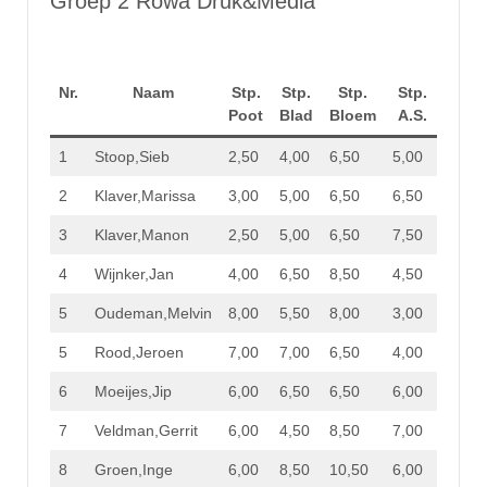
Groep 2 Rowa Druk&Media
Nr.
Naam
Stp.
Stp.
Stp.
Stp.
Totaa
Poot
Blad
Bloem
A.S.
Stp.
1
Stoop,Sieb
2,50
4,00
6,50
5,00
18,00
2
Klaver,Marissa
3,00
5,00
6,50
6,50
21,00
3
Klaver,Manon
2,50
5,00
6,50
7,50
21,50
4
Wijnker,Jan
4,00
6,50
8,50
4,50
23,50
5
Oudeman,Melvin
8,00
5,50
8,00
3,00
24,50
5
Rood,Jeroen
7,00
7,00
6,50
4,00
24,50
6
Moeijes,Jip
6,00
6,50
6,50
6,00
25,00
7
Veldman,Gerrit
6,00
4,50
8,50
7,00
26,00
8
Groen,Inge
6,00
8,50
10,50
6,00
31,00