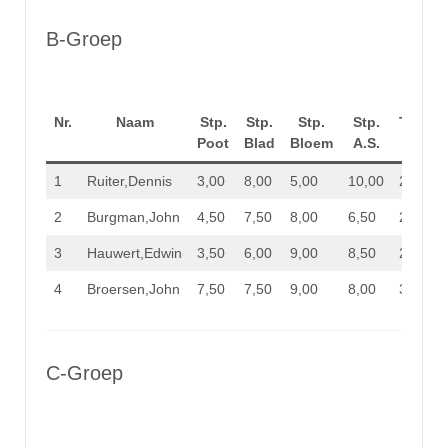
B-Groep
Nr.
Naam
Stp.
Stp.
Stp.
Stp.
Totaal
Poot
Blad
Bloem
A.S.
Stp.
1
Ruiter,Dennis
3,00
8,00
5,00
10,00
26,00
2
Burgman,John
4,50
7,50
8,00
6,50
26,50
3
Hauwert,Edwin
3,50
6,00
9,00
8,50
27,00
4
Broersen,John
7,50
7,50
9,00
8,00
32,00
C-Groep