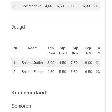
3
Kok,Marieke
4,00
6,50
5,00
6,00
21,50
Jeugd
Nr.
Naam
Stp.
Stp.
Stp.
Stp.
Totaal
Poot
Blad
Bloem
A.S.
Stp.
1
Bakker,Judith
3,00
4,50
7,50
6,00
21,00
2
Bakker,Esther
4,50
5,50
6,50
6,50
23,00
Kennemerland:
Senioren