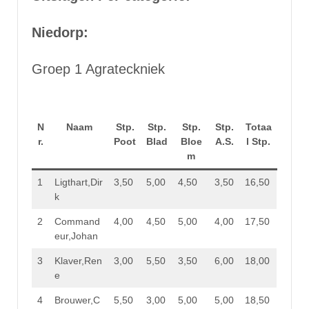
Niedorp:
Groep 1 Agrateckniek
N
Naam
Stp.
Stp.
Stp.
Stp.
Totaa
r.
Poot
Blad
Bloe
A.S.
l Stp.
m
1
Ligthart,Dir
3,50
5,00
4,50
3,50
16,50
k
2
Command
4,00
4,50
5,00
4,00
17,50
eur,Johan
3
Klaver,Ren
3,00
5,50
3,50
6,00
18,00
e
4
Brouwer,C
5,50
3,00
5,00
5,00
18,50