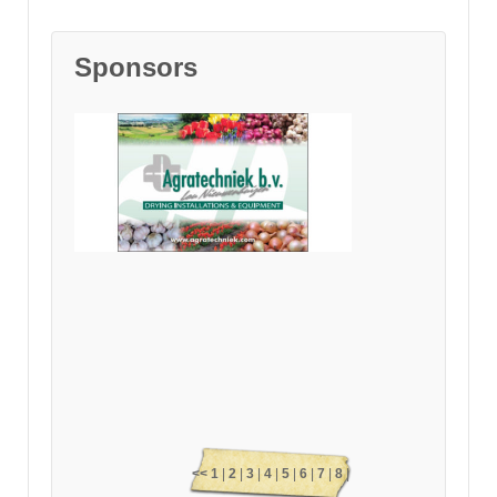
Sponsors
<<
1
|
2
|
3
|
4
|
5
|
6
|
7
|
8
|