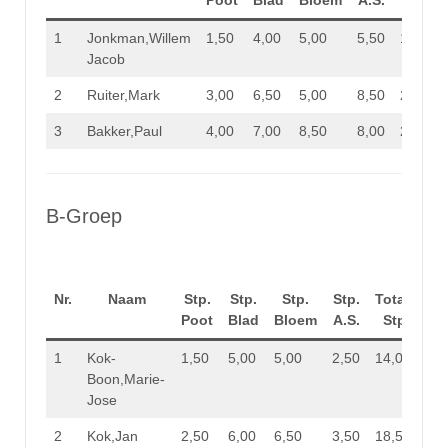
Poot
Blad
Bloem
A.S.
Stp.
1
Jonkman,Willem
1,50
4,00
5,00
5,50
16,00
Jacob
2
Ruiter,Mark
3,00
6,50
5,00
8,50
23,00
3
Bakker,Paul
4,00
7,00
8,50
8,00
27,50
B-Groep
Nr.
Naam
Stp.
Stp.
Stp.
Stp.
Totaal
Poot
Blad
Bloem
A.S.
Stp.
1
Kok-
1,50
5,00
5,00
2,50
14,00
Boon,Marie-
Jose
2
Kok,Jan
2,50
6,00
6,50
3,50
18,50