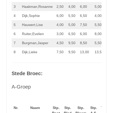
3
Haakman,Rosanne
2,50
4,00
6,00
5,00
17,
4
Dijk,Sophie
6,00
5,50
6,50
4,00
22,
5
Hauwert,Lise
4,00
5,00
7,50
5,50
22,
6
Ruiter,Evelien
3,00
6,50
6,00
8,00
23,
7
Burgman,Jasper
4,50
9,50
8,50
5,50
28,
8
Dijk,Lieke
7,50
9,50
13,00
13,50
43,
Stede Broec:
A-Groep
Nr.
Naam
Stp.
Stp.
Stp.
Stp.
Totaal