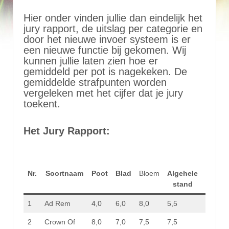
Hier onder vinden jullie dan eindelijk het
jury rapport, de uitslag per categorie en
door het nieuwe invoer systeem is er
een nieuwe functie bij gekomen. Wij
kunnen jullie laten zien hoe er
gemiddeld per pot is nagekeken. De
gemiddelde strafpunten worden
vergeleken met het cijfer dat je jury
toekent.
Het Jury Rapport:
Nr.
Soortnaam
Poot
Blad
Bloem
Algehele
Totaal
stand
stp.
1
Ad Rem
4,0
6,0
8,0
5,5
23,5
2
Crown Of
8,0
7,0
7,5
7,5
30,0