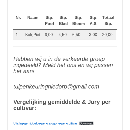
Nr.
Naam
Stp.
Stp.
Stp.
Stp.
Totaal
Poot
Blad
Bloem
A.S.
Stp.
1
Kok,Piet
6,00
4,50
6,50
3,00
20,00
Hebben wij u in de verkeerde groep
ingedeeld? Meld het ons en wij passen
het aan!
tulpenkeuringniedorp@gmail.com
Vergelijking gemiddelde & Jury per
cultivar:
Uitslag-gemiddelde-per-catogorie-per-cultivar
Download