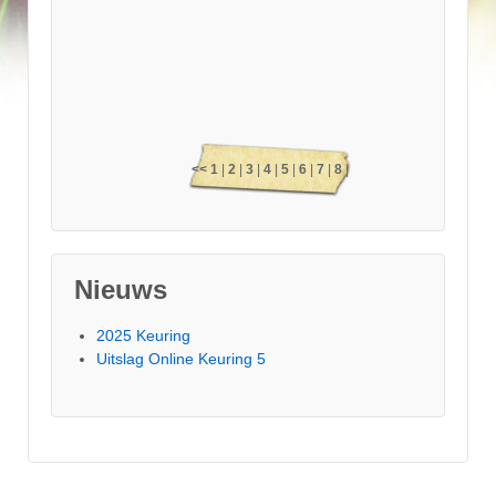
<<
1
|
2
|
3
|
4
|
5
|
6
|
7
|
8
|
9
|
10
|
11
|
12
|
13
|
14
|
15
|
16
|
17
|
18
|
19
|
20
|
21
|
Nieuws
22
|
23
|
24
|
25
|
26
|
27
>>
2025 Keuring
Uitslag Online Keuring 5