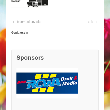
‹
bloembollenvisie
cnb
›
Geplaatst in
Sponsors