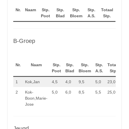
Nr.
Naam
Stp.
Stp.
Stp.
Stp.
Totaal
Poot
Blad
Bloem
A.S.
Stp.
B-Groep
Nr.
Naam
Stp.
Stp.
Stp.
Stp.
Totaal
Poot
Blad
Bloem
A.S.
Stp.
1
Kok,Jan
4,5
4,0
9,5
5,0
23,0
2
Kok-
5,0
6,0
8,5
5,5
25,0
Boon,Marie-
Jose
Jeugd