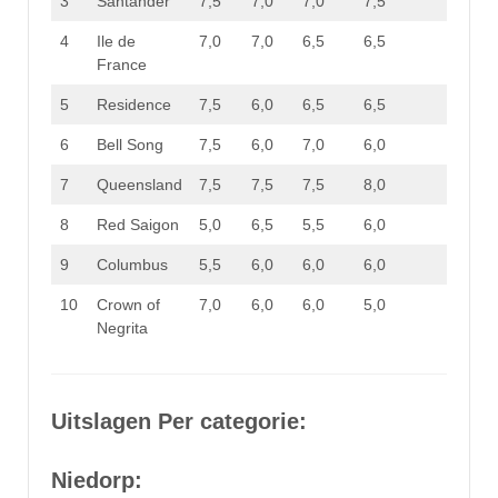
3
Santander
7,5
7,0
7,0
7,5
29,0
4
Ile de
7,0
7,0
6,5
6,5
27,0
France
5
Residence
7,5
6,0
6,5
6,5
26,5
6
Bell Song
7,5
6,0
7,0
6,0
26,5
7
Queensland
7,5
7,5
7,5
8,0
30,5
8
Red Saigon
5,0
6,5
5,5
6,0
23,0
9
Columbus
5,5
6,0
6,0
6,0
23,5
10
Crown of
7,0
6,0
6,0
5,0
24,0
Negrita
Uitslagen Per categorie:
Niedorp: