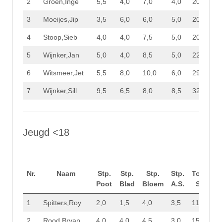
2
Groen,Inge
5,5
4,0
7,0
4,0
20,5
3
Moeijes,Jip
3,5
6,0
6,0
5,0
20,5
4
Stoop,Sieb
4,0
4,0
7,5
5,0
20,5
5
Wijnker,Jan
5,0
4,0
8,5
5,0
22,5
6
Witsmeer,Jet
5,5
8,0
10,0
6,0
29,5
7
Wijnker,Sill
9,5
6,5
8,0
8,5
32,5
Jeugd <18
Nr.
Naam
Stp.
Stp.
Stp.
Stp.
Totaal
Poot
Blad
Bloem
A.S.
Stp.
1
Spitters,Roy
2,0
1,5
4,0
3,5
11,0
2
Rood,Bryan
4,0
4,0
4,5
3,0
15,5