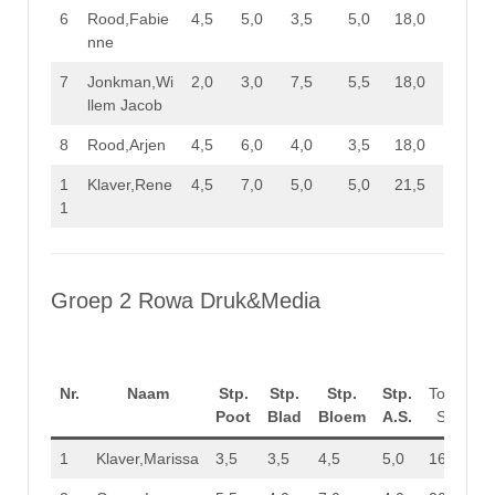
6
Rood,Fabie
4,5
5,0
3,5
5,0
18,0
nne
7
Jonkman,Wi
2,0
3,0
7,5
5,5
18,0
llem Jacob
8
Rood,Arjen
4,5
6,0
4,0
3,5
18,0
1
Klaver,Rene
4,5
7,0
5,0
5,0
21,5
1
Groep 2 Rowa Druk&Media
Nr.
Naam
Stp.
Stp.
Stp.
Stp.
Totaal
Poot
Blad
Bloem
A.S.
Stp.
1
Klaver,Marissa
3,5
3,5
4,5
5,0
16,5