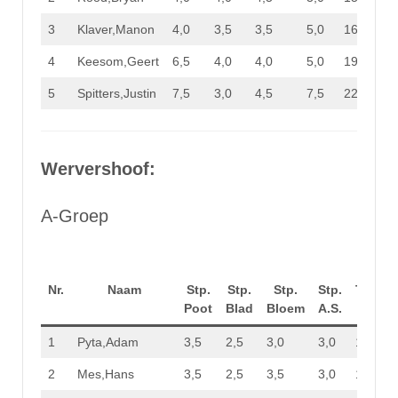
3
Klaver,Manon
4,0
3,5
3,5
5,0
16,0
4
Keesom,Geert
6,5
4,0
4,0
5,0
19,5
5
Spitters,Justin
7,5
3,0
4,5
7,5
22,5
Wervershoof:
A-Groep
Nr.
Naam
Stp.
Stp.
Stp.
Stp.
Totaal
Poot
Blad
Bloem
A.S.
Stp.
1
Pyta,Adam
3,5
2,5
3,0
3,0
12,0
2
Mes,Hans
3,5
2,5
3,5
3,0
12,5