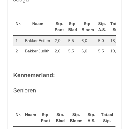
Nr.
Naam
Stp.
Stp.
Stp.
Stp.
Totaal
Poot
Blad
Bloem
A.S.
Stp.
1
Bakker,Esther
2,0
5,5
6,0
5,0
18,5
2
Bakker,Judith
2,0
5,5
6,0
5,5
19,0
Kennemerland:
Senioren
Nr.
Naam
Stp.
Stp.
Stp.
Stp.
Totaal
Poot
Blad
Bloem
A.S.
Stp.