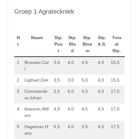
Groep 1 Agrateckniek
N
Naam
Stp.
Stp.
Stp.
Stp.
Tota
r.
Poo
Bla
Bloe
A.S.
al
t
d
m
Stp.
1
Brouwer,Car
3,0
4,0
4,5
4,0
15,5
l
2
Ligthart,Dirk
3,5
3,0
5,0
4,0
15,5
3
Commande
2,5
6,0
4,5
4,0
17,0
ur,Johan
4
Keesom,Will
4,0
4,0
4,5
4,5
17,0
em
5
Hageman,H
5,5
4,0
3,5
4,5
17,5
ans