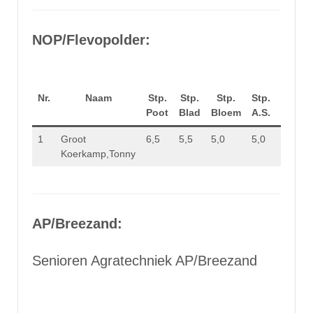
NOP/Flevopolder:
Nr.
Naam
Stp.
Stp.
Stp.
Stp.
Totaal
Poot
Blad
Bloem
A.S.
Stp.
1
Groot
6,5
5,5
5,0
5,0
22,0
Koerkamp,Tonny
AP/Breezand:
Senioren Agratechniek AP/Breezand