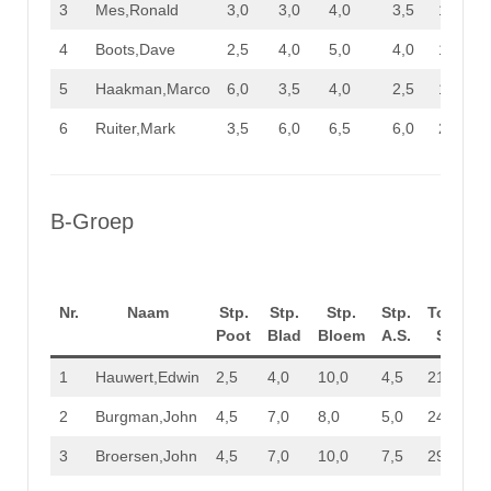
3
Mes,Ronald
3,0
3,0
4,0
3,5
13,5
4
Boots,Dave
2,5
4,0
5,0
4,0
15,5
5
Haakman,Marco
6,0
3,5
4,0
2,5
16,0
6
Ruiter,Mark
3,5
6,0
6,5
6,0
22,0
B-Groep
Nr.
Naam
Stp.
Stp.
Stp.
Stp.
Totaal
Poot
Blad
Bloem
A.S.
Stp.
1
Hauwert,Edwin
2,5
4,0
10,0
4,5
21,0
2
Burgman,John
4,5
7,0
8,0
5,0
24,5
3
Broersen,John
4,5
7,0
10,0
7,5
29,0