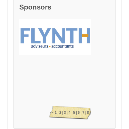
Sponsors
<<
1
|
2
|
3
|
4
|
5
|
6
|
7
|
8
|
9
|
10
|
11
|
12
|
13
|
14
|
15