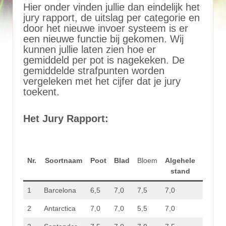
Hier onder vinden jullie dan eindelijk het
jury rapport, de uitslag per categorie en
door het nieuwe invoer systeem is er
een nieuwe functie bij gekomen. Wij
kunnen jullie laten zien hoe er
gemiddeld per pot is nagekeken. De
gemiddelde strafpunten worden
vergeleken met het cijfer dat je jury
toekent.
Het Jury Rapport:
Nr.
Soortnaam
Poot
Blad
Bloem
Algehele
Totaal
stand
stp.
1
Barcelona
6,5
7,0
7,5
7,0
28,0
2
Antarctica
7,0
7,0
5,5
7,0
26,5