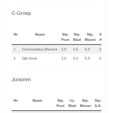
C-Groep
Nr.
Naam
Stp.
Stp.
Stp.
Stp.
T
Poot
Blad
Bloem
A.S.
1
Commandeur,Maurice
2,0
5,5
5,0
5,5
1
2
Dijk,Anne
3,5
4,0
5,5
5,5
1
Junioren
Nr.
Naam
Stp.
Stp.
Stp.
Stp.
Tota
Poot
Blad
Bloem
A.S.
Stp