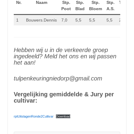
Nr.
Naam
Stp.
Stp.
Stp.
Stp.
Totaal
Poot
Blad
Bloem
A.S.
Stp.
1
Bouwers.Dennis
7,0
5,5
5,5
5,5
23,5
Hebben wij u in de verkeerde groep
ingedeeld? Meld het ons en wij passen
het aan!
tulpenkeuringniedorp@gmail.com
Vergelijking gemiddelde & Jury per
cultivar:
rptUitslagenRonde2Cultivar
Download