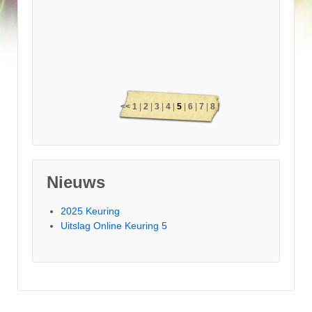
<<
1
|
2
|
3
|
4
|
5
|
6
|
7
|
8
|
9
|
10
|
11
|
12
|
13
|
14
|
15
|
16
|
17
|
18
|
19
|
20
|
21
|
Nieuws
22
|
23
|
24
|
25
|
26
|
27
>>
2025 Keuring
Uitslag Online Keuring 5