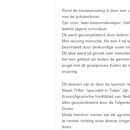
Rond de eeuwwisseling is door een c
met de scholenbroei.
Zijn zoon ,later basisonderwijzer ,hie
laatste lagere schooljaar.
Dit werd gecompleteerd door iedere 
Met verzorg instructie. Na een 4 ta
beoordeelt door deskundige ouwe rot
Dit idee werd uit gerold over meerd
het een gebied ver buiten de gemee
jeugd met dit groeiproces buiten de n
ervaring.
Dit seizoen zijn er door de sponsor d
Naast Triflor “specialist in Tulips” z
Kroon(Agrarische hoofdstad van Nede
alles gecoördineerd door de Tulpen
Groen.
Mede hierdoor menen we als agrari
te nemen richting onze directe omgevi
doen.