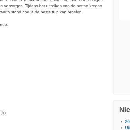
te verzorgen. Tijdens het uitreiken van de potten kregen
waarin stond hoe je de beste tulp kan broeien.
 mee:
Ni
jk)
20
Ui