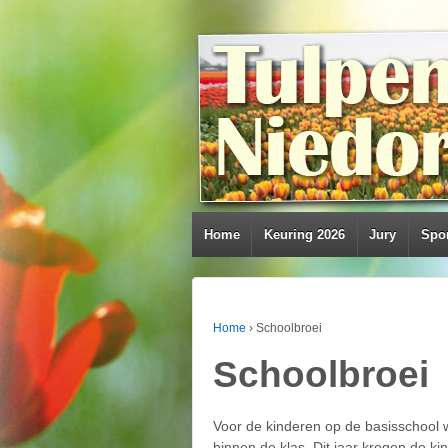
Home
Keuring 2026
Jury
Spo
Home
›
Schoolbroei
Schoolbroei
Voor de kinderen op de basisschool w
binnen de klas. Dit jaar kregen de k