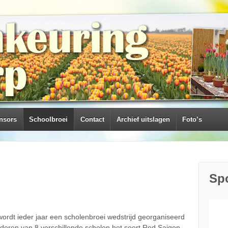
nsors
Schoolbroei
Contact
Archief uitslagen
Foto’s
Sp
ordt ieder jaar een scholenbroei wedstrijd georganiseerd
inderen van 8 verschillende scholen het soort Red Saigon