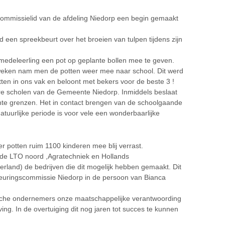
ommissielid van de afdeling Niedorp een begin gemaakt
ld een spreekbeurt over het broeien van tulpen tijdens zijn
medeleerling een pot op geplante bollen mee te geven.
l weken nam men de potten weer mee naar school. Dit werd
ten in ons vak en beloont met bekers voor de beste 3 !
ere scholen van de Gemeente Niedorp. Inmiddels beslaat
nte grenzen. Het in contact brengen van de schoolgaande
atuurlijke periode is voor vele een wonderbaarlijke
er potten ruim 1100 kinderen mee blij verrast.
ijn de LTO noord ,Agratechniek en Hollands
rland) de bedrijven die dit mogelijk hebben gemaakt. Dit
keuringscommissie Niedorp in de persoon van Bianca
sche ondernemers onze maatschappelijke verantwoording
ng. In de overtuiging dit nog jaren tot succes te kunnen