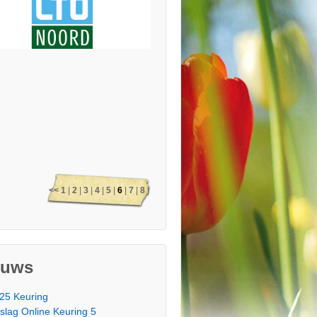
<<
1
|
2
|
3
|
4
|
5
|
6
|
7
|
8
|
9
|
10
|
11
|
12
|
13
|
14
|
15
|
16
|
17
|
18
|
19
|
20
|
21
|
euws
22
|
23
|
24
|
25
|
26
|
27
>>
25 Keuring
tslag Online Keuring 5