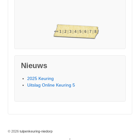
<<
1
|
2
|
3
|
4
|
5
|
6
|
7
|
8
|
9
|
10
|
11
|
12
|
13
|
14
|
15
|
16
|
17
|
18
|
19
|
20
|
21
|
Nieuws
22
|
23
|
24
|
25
|
26
|
27
>>
2025 Keuring
Uitslag Online Keuring 5
© 2026
tulpenkeuring-niedorp
↑