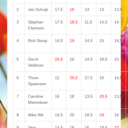
2
Jan Schuijt
17,5
19
13
13
13,5
3
Stephan
17,5
18,5
11,5
14,5
14
Clemens
4
Rick Stoop
14,5
19
14,5
15
14,5
5
Gerrit
24,5
16
14,5
18,5
10
Veldman
6
Thom
12
20,5
17,5
16
14,5
Spaansen
7
Caroline
16
18
13,5
20,5
13,5
Meereboer
8
Mike Wit
14,5
20
18,5
24
14
9
Vera
14,5
18
16
18,5
23