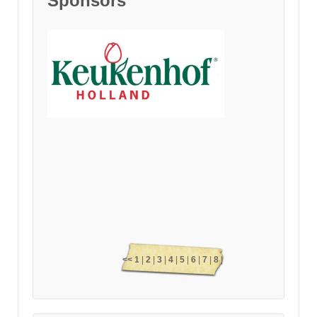
Sponsors
<<
1
|
2
|
3
|
4
|
5
|
6
|
7
|
8
|
9
|
10
|
11
|
12
|
13
|
14
|
15