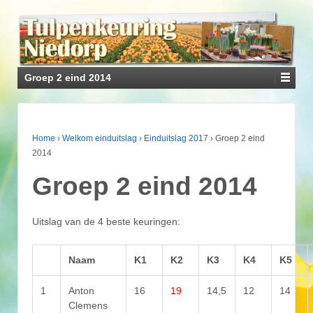
Groep 2 eind 2014
Home
›
Welkom einduitslag
›
Einduitslag 2017
›
Groep 2 eind
2014
Groep 2 eind 2014
Uitslag van de 4 beste keuringen:
Naam
K1
K2
K3
K4
K5
1
Anton
16
19
14,5
12
14
Clemens