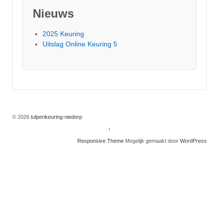
|
16
|
17
|
18
|
19
|
20
|
21
|
Nieuws
22
|
23
|
24
|
25
|
26
|
27
>>
2025 Keuring
Uitslag Online Keuring 5
© 2026
tulpenkeuring-niedorp
↑
Responsive Theme
Mogelijk gemaakt door
WordPress