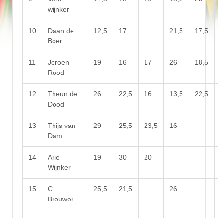
wijnker
10
Daan de
12,5
17
21,5
17,5
Boer
11
Jeroen
19
16
17
26
18,5
Rood
12
Theun de
26
22,5
16
13,5
22,5
Dood
13
Thijs van
29
25,5
23,5
16
Dam
14
Arie
19
30
20
Wijnker
15
C.
25,5
21,5
26
Brouwer