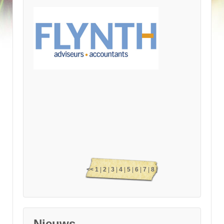
<<
1
|
2
|
3
|
4
|
5
|
6
|
7
|
8
|
9
|
10
|
11
|
12
|
13
|
14
|
15
|
16
|
17
|
18
|
19
|
20
|
21
|
Nieuws